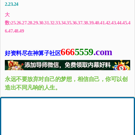
2.23.24
大
数:25.26.27.28.29.30.31.32.33.34.35.36.37.38.39.40.41.42.43.44.45.4
6.47.48.49
666
5559
.com
好资料尽在神算子社区
永远不要放弃对自己的梦想，相信自己，你可以创
造出不同凡响的人生。