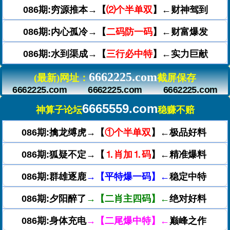
086期:穷源推本→【
⑵个半单双
】←财神驾到
086期:内心孤冷→【
二码防一码
】←财富爆发
086期:水到渠成→【
三行必中特
】←实力巨献
6662225.com
(最新)网址：
截屏保存
6662225.com
6662225.com
6662225.com
6665559.com
神算子论坛
稳赚不赔
086期:擒龙缚虎→【
①个半单双
】←极品好料
086期:狐疑不定→【
⒈肖加⒈码
】←精准爆料
086期:群雄逐鹿
→【平特爆一码】←
稳定中特
086期:夕阳醉了
→【二肖主四码】←
绝对好料
086期:身体充电
→【二尾爆中特】←
巅峰之作