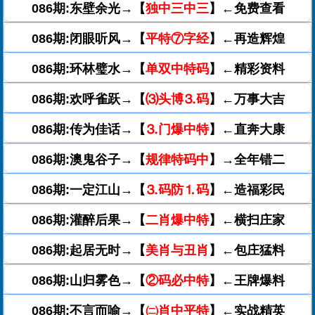
086期:东壁余光→【
独中三中三
】←免费查看
086期:闭眼听风→【
平特⑦字经
】←再造辉煌
086期:环林璧水→【
单双中特码
】←精彩资料
086期:欢呼雀跃→【
⑶头博⒊码
】←万事大吉
086期:传为佳话→【
⒊门爆中特
】←直奔大康
086期:澳鬼谷子→【
规律特码中
】→全年错二
086期:一定江山→【
⒊码防⒈码
】←造福彩民
086期:灌醉后果→【
二肖爆中特
】←横扫庄家
086期:起居无时→【
美肖与丑肖
】←包庄猛料
086期:山归雾色→【
②码必中特
】←王牌爆料
086期:不言而喻→【
㈡肖中平特
】←实战精英