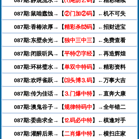
087期:静观流水→【
⑴尾防⒉码
】←精彩继续
087期:鼠啮蠧蚀→【
②门加②码
】←机不可失
087期:香椿浓厚→【
精彩杀⑿码
】←招财进宝
087期:东壁余光→【
独中三中三
】←免费查看
087期:闭眼听风→【
平特⑦字经
】←再造辉煌
087期:环林璧水→【
单双中特码
】←精彩资料
087期:欢呼雀跃→【
⑶头博⒊码
】←万事大吉
087期:传为佳话→【
⒊门爆中特
】←直奔大康
087期:澳鬼谷子→【
规律特码中
】→全年错二
087期:委曲求全→【
⒓码必中特
】←棋逢对手
087期:灌醉后果→【
二肖爆中特
】←横扫庄家