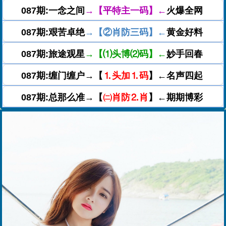
087期:一念之间
→【平特主一码】←
火爆全网
087期:艰苦卓绝
→【②肖防三码】←
黄金好料
087期:旅途观星
→【⑴头博⑵码】←
妙手回春
087期:缠门缠户→【
⒈头加⒈码
】←名声四起
087期:总那么准→【
㈡肖防⒉肖
】←期期博彩