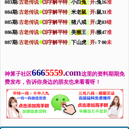
083期:
古老传说
☬
⑶字解平特
╠
小白
兔
╣
开
:兔16
准
084期:
古老传说
☬
⑶字解平特
╠
米老
鼠
╣
开
:鼠31
准
085期:
古老传说
☬
⑶字解平特
╠
猪八戒
╣
开
:龙03
错
086期:
古老传说
☬
⑶字解平特
╠
美
猴
王
╣
开
:猴47
准
087期:
古老传说
☬
⑶字解平特
╠
下山虎
╣
开
:？00
未
666
5559
.com
神算子社区
这里的资料期期免
费发布，告诉你身边的朋友也来看看呀！