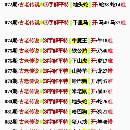
072期:
古老传说
☬
⑶字解平特
╠
地头
蛇
╣
开
:蛇38 蛇14
准
073期:
古老传说
☬
⑶字解平特
╠
千里
马
╣
开
:马49 马37
准
074期:
古老传说
☬
⑶字解平特
╠
牛
魔王
╣
开
:牛18
准
075期:
古老传说
☬
⑶字解平特
╠
铁公
鸡
╣
开
:鸡46
准
076期:
古老传说
☬
⑶字解平特
╠
下山
虎
╣
开
:虎17
准
077期:
古老传说
☬
⑶字解平特
╠
山羚羊
╣
开
:龙27
错
078期:
古老传说
☬
⑶字解平特
╠
哈巴
狗
╣
开
:狗45
准
079期:
古老传说
☬
⑶字解平特
╠
米老
鼠
╣
开
:鼠07
准
080期:
古老传说
☬
⑶字解平特
╠
地头
蛇
╣
开
:蛇26
准
081期:
古老传说
☬
⑶字解平特
╠
哈巴
狗
╣
开
:狗21
准
082期:
古老传说
☬
⑶字解平特
╠
猪八戒
╣
开
:羊48
错