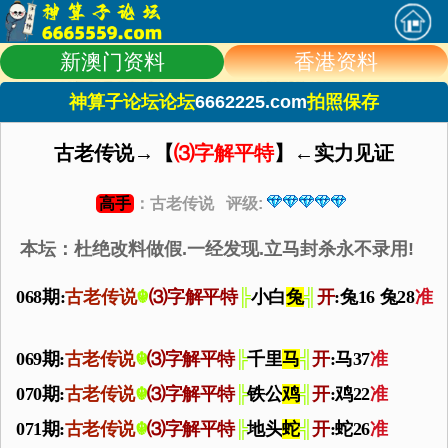
新澳门资料
香港资料
神算子论坛论坛
6662225.com
拍照保存
古老传说→【
⑶字解平特
】←实力见证
高手
：古老传说 评级:
本坛：杜绝改料做假.一经发现.立马封杀永不录用!
068期:
古老传说
☬
⑶字解平特
╠
小白
兔
╣
开
:兔16 兔28
准
069期:
古老传说
☬
⑶字解平特
╠
千里
马
╣
开
:马37
准
070期:
古老传说
☬
⑶字解平特
╠
铁公
鸡
╣
开
:鸡22
准
071期:
古老传说
☬
⑶字解平特
╠
地头
蛇
╣
开
:蛇26
准