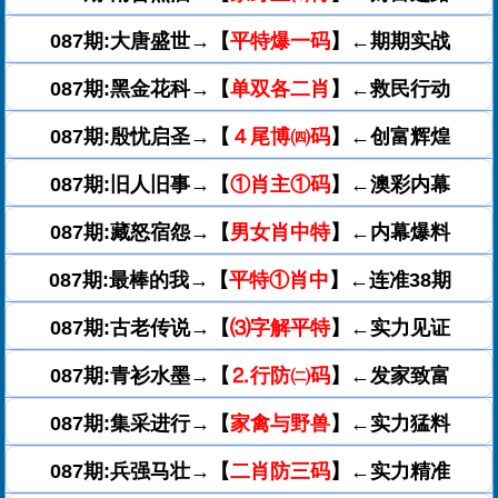
087期:大唐盛世→【
平特爆一码
】←期期实战
087期:黑金花科→【
单双各二肖
】←救民行动
087期:殷忧启圣→【
４尾博㈣码
】←创富辉煌
087期:旧人旧事→【
①肖主①码
】←澳彩内幕
087期:藏怒宿怨→【
男女肖中特
】←内幕爆料
087期:最棒的我→【
平特①肖中
】←连准38期
087期:古老传说→【
⑶字解平特
】←实力见证
087期:青衫水墨→【
⒉行防㈡码
】←发家致富
087期:集采进行→【
家禽与野兽
】←实力猛料
087期:兵强马壮→【
二肖防三码
】←实力精准