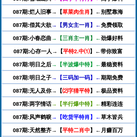
087期:烂人旧事→【
草菜肉生肖
】←别墅靠海
087期:偿其大欲
→【男女主一肖】←
免费领取
087期:小春恋曲
→【三肖主一肖】←
劲爆好料
087期:心存一人→【
平特2.中⑴
】←带你致富
087期:明日之后
→【半波爆中特】←
最稳资料
087期:明日之子
→【三码加一码】←
期期免费
087期:无人及你→【
⑵字猜平特
】←极品资料
087期:两字情话
→【半行爆中特】←
精彩连连
087期:风声鹤唳
→【吃货平特肖】←
草木皆兵
087期:天然整齐→【
平特二肖中
】←月赚百万