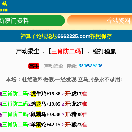
新澳门资料
香港资料
神算子论坛论坛
6662225.com
拍照保存
声动梁尘→【
三肖防二码
】←稳打稳赢
高手
：声动梁尘 评级:
本坛：杜绝改料做假.一经发现.立马封杀永不录用!
§
三肖防二码
≤
虎
牛鸡+15.38
≥
开
:虎17
准
§
三肖防二码
≤
鸡
龙
马+19.05
≥
开
:龙27
准
§
三肖防二码
≤
鼠
猪
马+39.38
≥
开
:猪08
准
§
三肖防二码
≤
羊
猴
蛇+42.15
≥
开
:猴23
准