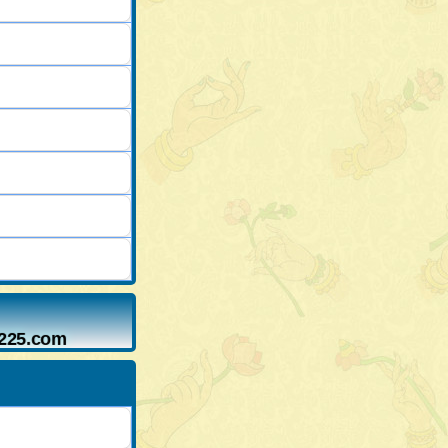
225.com