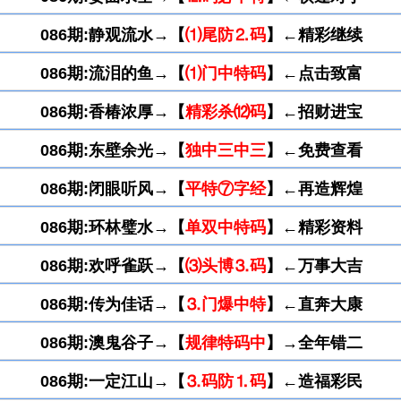
086期:静观流水→【
⑴尾防⒉码
】←精彩继续
086期:流泪的鱼→【
⑴门中特码
】←点击致富
086期:香椿浓厚→【
精彩杀⑿码
】←招财进宝
086期:东壁余光→【
独中三中三
】←免费查看
086期:闭眼听风→【
平特⑦字经
】←再造辉煌
086期:环林璧水→【
单双中特码
】←精彩资料
086期:欢呼雀跃→【
⑶头博⒊码
】←万事大吉
086期:传为佳话→【
⒊门爆中特
】←直奔大康
086期:澳鬼谷子→【
规律特码中
】→全年错二
086期:一定江山→【
⒊码防⒈码
】←造福彩民