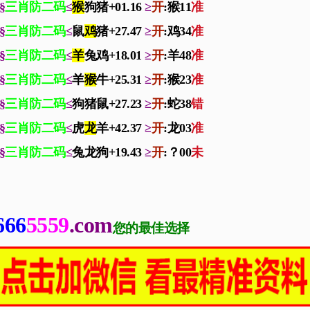
§
三肖防二码
≤
猴
狗猪+01.16
≥
开
:猴11
准
§
三肖防二码
≤
鼠
鸡
猪+27.47
≥
开
:鸡34
准
§
三肖防二码
≤
羊
兔鸡+18.01
≥
开
:羊48
准
§
三肖防二码
≤
羊
猴
牛+25.31
≥
开
:猴23
准
§
三肖防二码
≤
狗猪鼠+27.23
≥
开
:蛇38
错
§
三肖防二码
≤
虎
龙
羊+42.37
≥
开
:龙03
准
§
三肖防二码
≤
兔龙狗+19.43
≥
开
:？00
未
666
5559
.com
您的最佳选择