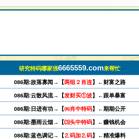
6665559.com
研究特码哪家强
来帮忙
086期:故落寡闻→【
两组２肖连
】←财富之路
086期:云散风流→【
发财买①波
】←跟单暴富
086期:日进有功→【
㈣肖中特码
】←期期公开
086期:墨雨云烟→【
⑶头中特码
】←赚钱机会
086期:蓝色调记→【
⒉码加⒉码
】←精准爆料