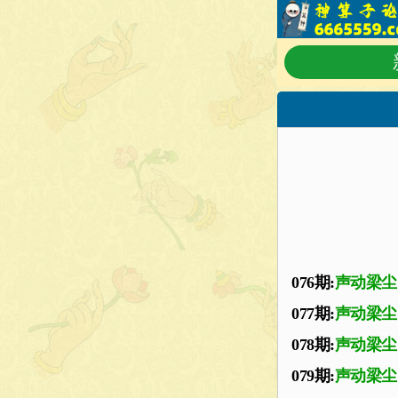
076期:
声动梁尘
077期:
声动梁尘
078期:
声动梁尘
079期:
声动梁尘