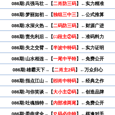
086期:兵强马壮→【
二肖防三码
】←实力精准
086期:梦丽如初→【
独组三中三
】←公式推算
086期:水深火热→【
二码防三码
】←财源广进
086期:责先利后→【
㈡段主②码
】←准码料力
086期:失之交臂→【
半波中特码
】←实力证明
086期:山水相连→【
一尾中平特
】←免费公开
086期:雄霸天下→【
二肖主2码
】←万众归心
086期:指点江山→【
⑹肖中特码
】←经典之作
086期:与你笑谈→【
大小主②码
】←创造品牌
086期:吐魂独特→【
内部准两尾
】←免费公开
086期:委曲求全→【
⒓码必中特
】←棋逢对手